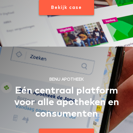
Bekijk case
BENU APOTHEEK
Eén centraal platform
voor alle apotheken en
consumenten