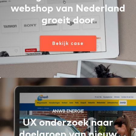
webshop van Nederland
groeit door
Bekijk case
ANWB ENERGIE
UX onderzoek naar
doelgroep van nieuw