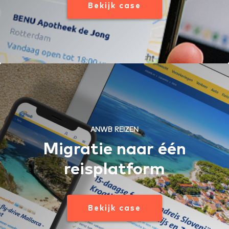
Bekijk case
ANWB REIZEN
Migratie naar één
reisplatform
Bekijk case