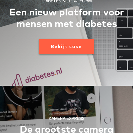
DIABETES.NL PLATFORM
Een nieuw platform voor
mensen met diabetes
Bekijk case
KAMERA EXPRESS
De grootste camera