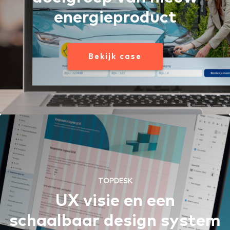
energieproduct
Bekijk case
TOPDESK
UX visie en een
schaalbaar design system