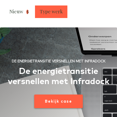
Nieuw
Type werk
5
DE ENERGIETRANSITIE VERSNELLEN MET INFRADOCK
De energietransitie
versnellen met Infradock
Bekijk case