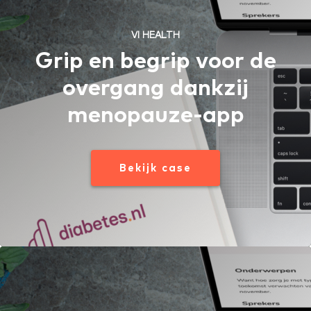
VI HEALTH
Grip en begrip voor de
overgang dankzij
menopauze-app
Bekijk case