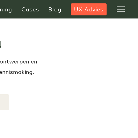
ning
Cases
Blog
UX Advies
N
 ontwerpen en
ennismaking.