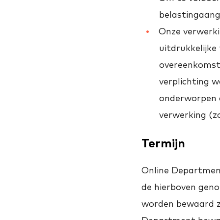
belastingaang
Onze verwerki
uitdrukkelijke
overeenkomst o
verplichting 
onderworpen a
verwerking (zo
Termijn
Online Department
de hierboven gen
worden bewaard zo