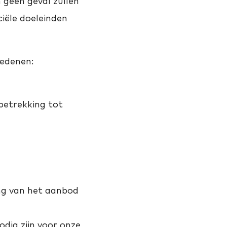
 geen geval zullen
iële doeleinden
edenen:
betrekking tot
ng van het aanbod
odig zijn voor onze