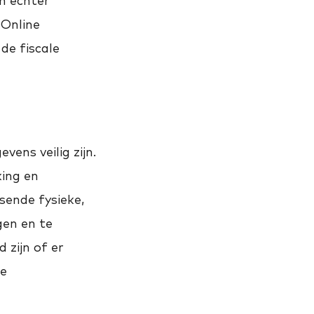
n echter
Online
de fiscale
ens veilig zijn.
ing en
sende fysieke,
gen en te
 zijn of er
de