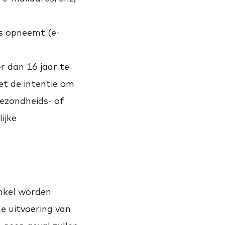
s opneemt (e-
r dan 16 jaar te
et de intentie om
ezondheids- of
ijke
nkel worden
e uitvoering van