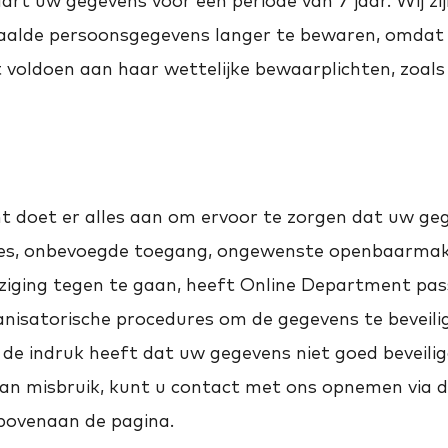
t uw gegevens voor een periode van 7 jaar. Wij zij
alde persoonsgegevens langer te bewaren, omdat 
oldoen aan haar wettelijke bewaarplichten, zoals 
doet er alles aan om ervoor te zorgen dat uw gegev
lies, onbevoegde toegang, ongewenste openbaarmak
ziging tegen te gaan, heeft Online Department pas
anisatorische procedures om de gegevens te beveili
de indruk heeft dat uw gegevens niet goed beveiligd
 van misbruik, kunt u contact met ons opnemen via 
bovenaan de pagina.