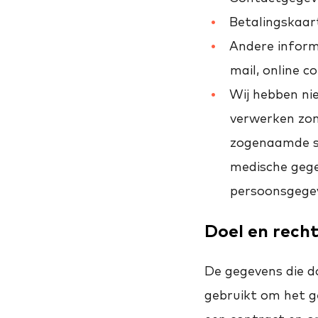
Betalingskaar
Andere inform
mail, online c
Wij hebben ni
verwerken zon
zogenaamde sp
medische gege
persoonsgegev
Doel en rech
De gegevens die d
gebruikt om het g