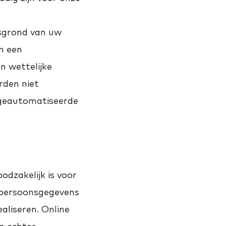
sgrond van uw
an een
n wettelijke
rden niet
 geautomatiseerde
dzakelijk is voor
 persoonsgegevens
aliseren. Online