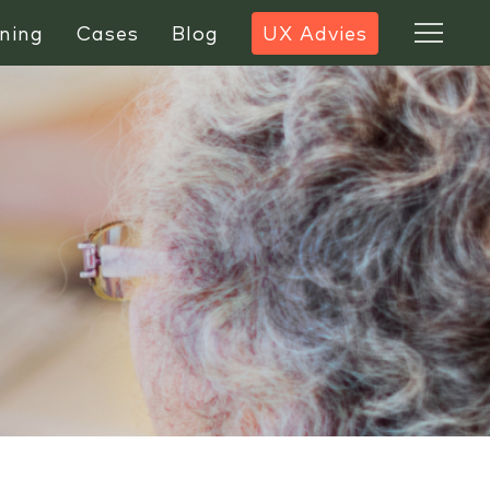
ning
Cases
Blog
UX Advies