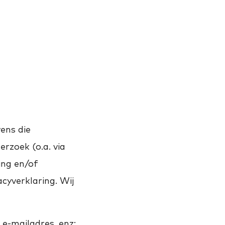
ens die
erzoek (o.a. via
ing en/of
acyverklaring. Wij
e-mailadres, enz;