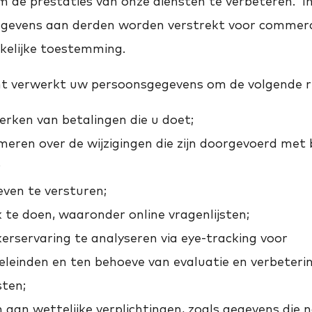
 de prestaties van onze diensten te verbeteren. In
egevens aan derden worden verstrekt voor commerc
kelijke toestemming.
t verwerkt uw persoonsgegevens om de volgende r
erken van betalingen die u doet;
meren over de wijzigingen die zijn doorgevoerd met 
;
ven te versturen;
te doen, waaronder online vragenlijsten;
erservaring te analyseren via eye-tracking voor
leinden en ten behoeve van evaluatie en verbeteri
sten;
aan wettelijke verplichtingen, zoals gegevens die n