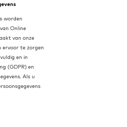
egevens
ns worden
van Online
aakt van onze
m ervoor te zorgen
uldig en in
ing (GDPR) en
egevens. Als u
persoonsgegevens