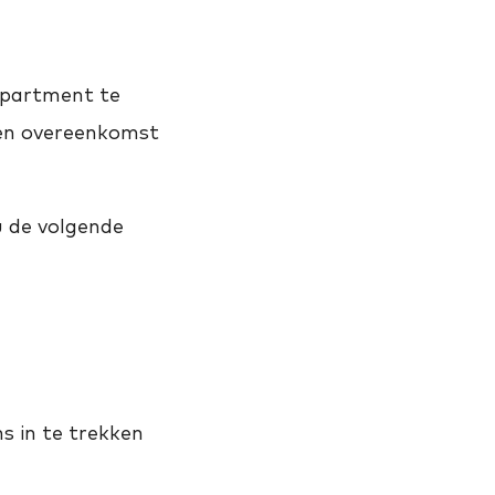
epartment te
en overeenkomst
u de volgende
 in te trekken