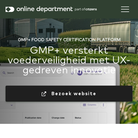
GMP+ FOOD SAFETY CERTIFICATION PLATFORM
GMP+ versterkt
voederveiligheid met UX-
gedreven innovatie
 Bezoek website