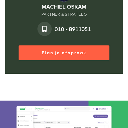
MACHIEL OSKAM
PARTNER & STRATEEG
010 - 8911051
Plan je afspraak
Slideshow Items