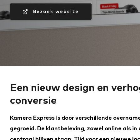
 Bezoek website
Een nieuw design en verho
conversie
Kamera Express is door verschillende overname
gegroeid. De klantbeleving, zowel online als in 
centraal blijven staan. Tijd voor een nieuwe lo