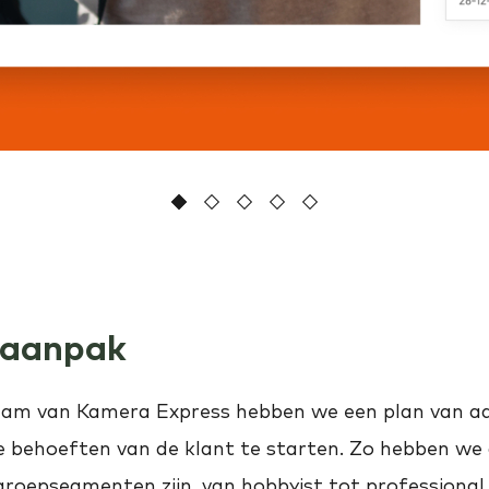
1
2
Current Item
3
4
5
 aanpak
am van Kamera Express hebben we een plan van a
e behoeften van de klant te starten. Zo hebben we
groepsegmenten zijn, van hobbyist tot professional