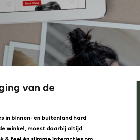
ging van de
s in binnen- en buitenland hard
de winkel, moest daarbij altijd
ok & feel én slimme interacties om