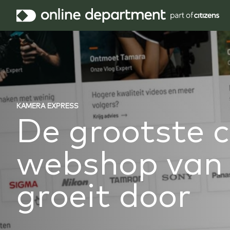
KAMERA EXPRESS
De grootste 
webshop van
groeit door