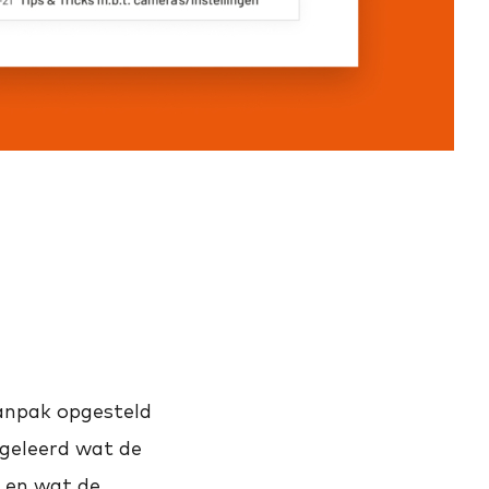
anpak opgesteld
 geleerd wat de
, en wat de