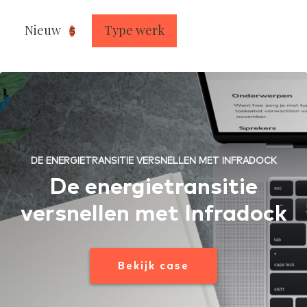
Nieuw
Type werk
5
DE ENERGIETRANSITIE VERSNELLEN MET INFRADOCK
De energietransitie
versnellen met Infradock
Bekijk case