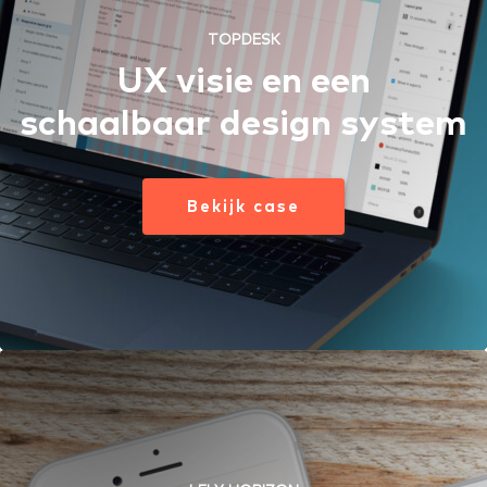
TOPDESK
UX visie en een
schaalbaar design system
Bekijk case