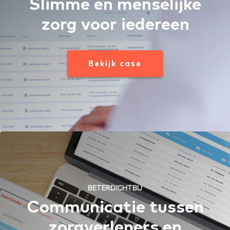
Slimme en menselijke
zorg voor iedereen
Bekijk case
BETERDICHTBIJ
Communicatie tussen
zorgverleners en