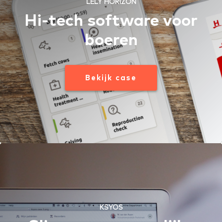
LELY HORIZON
Hi-tech software voor
boeren
Bekijk case
KSYOS