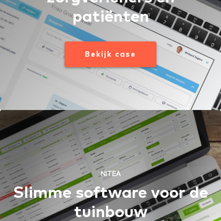
patiënten
Bekijk case
NITEA
Slimme software voor de
tuinbouw