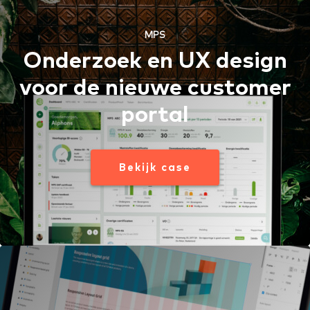
MPS
Onderzoek en UX design
voor de nieuwe customer
portal
Bekijk case