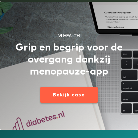
VI HEALTH
Grip en begrip voor de
overgang dankzij
menopauze-app
Bekijk case