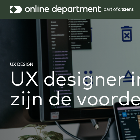
UX DESIGN
UX designer i
zijn de voord