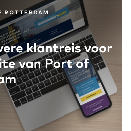
F ROTTERDAM
vere klantreis voor
te van Port of
dam