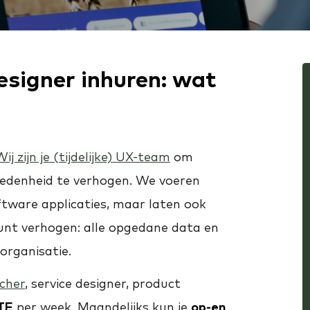
esigner inhuren: wat
ij zijn je (tijdelijke) UX-team
om
vredenheid te verhogen. We voeren
ftware applicaties, maar laten ook
kunt verhogen: alle opgedane data en
organisatie.
cher
, service designer, product
FTE
per week. Maandelijks kun je
op-en