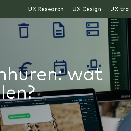
UX Research
UX Design
UX trai
nhuren: wat
elen?