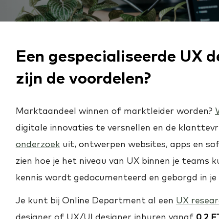
Een gespecialiseerde UX d
zijn de voordelen?
Marktaandeel winnen of marktleider worden?
W
digitale innovaties te versnellen en de klantte
onderzoek
uit, ontwerpen websites, apps en so
zien hoe je het niveau van UX binnen je teams 
kennis wordt gedocumenteerd en geborgd in je 
Je kunt bij Online Department al een
UX resear
designer of UX/UI designer inhuren vanaf
0,2 