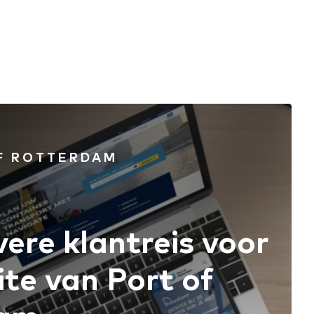
F ROTTERDAM
vere klantreis voor
te van Port of