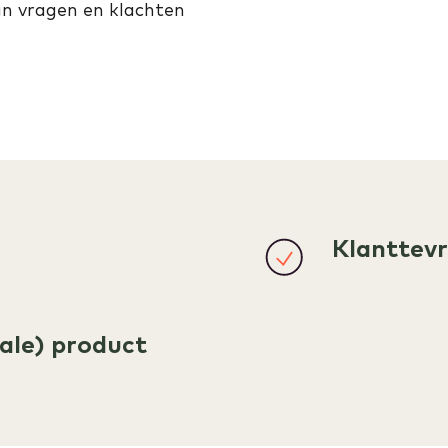
an vragen en klachten
Klanttev
tale) product