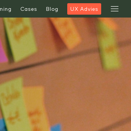
ning
Cases
Blog
UX Advies