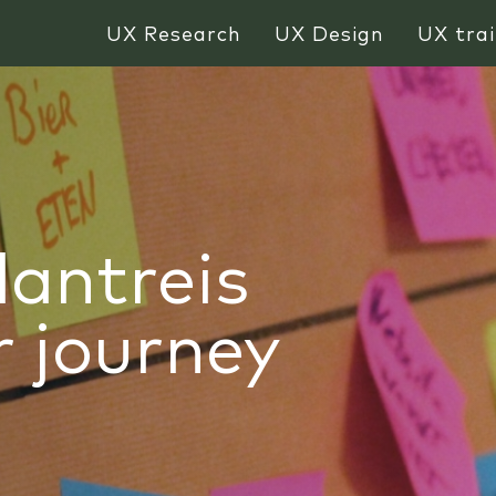
UX Research
UX Design
UX trai
lantreis
 journey