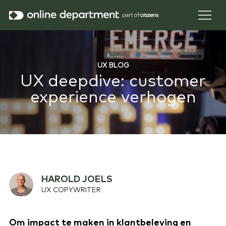
UX BLOG
UX deepdive: customer
experience verhogen
HAROLD JOELS
UX COPYWRITER
Om impact te maken in klantbeleving en