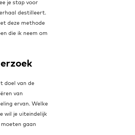
e je stap voor
rhaal destilleert.
 met deze methode
open die ik neem om
derzoek
et doel van de
eëren van
eling ervan. Welke
il je uiteindelijk
en moeten gaan