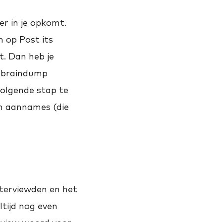
er in je opkomt.
 op Post its
t. Dan heb je
e braindump
olgende stap te
en aannames (die
ïnterviewden en het
ltijd nog even