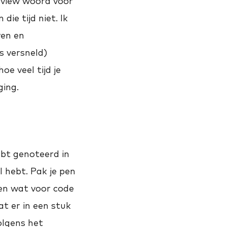
rview woord voor
ie tijd niet. Ik
ven en
s versneld)
oe veel tijd je
ging.
ebt genoteerd in
l hebt. Pak je pen
len wat voor code
t er in een stuk
olgens het