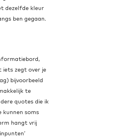
et dezelfde kleur
langs ben gegaan.
 informatiebord,
 iets zegt over je
ag) bijvoorbeeld
makkelijk te
ndere quotes die ik
te kunnen soms
erm hangt vrij
minpunten’