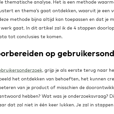
de thematische analyse. Het is een methode waarme
ustert en thema’s gaat ontdekken, waaruit je een ve
e deze methode bijna altijd kan toepassen en dat je
werk gaat. In dit artikel zal ik de 4 stappen doorl
ata tot conclusies te komen.
orbereiden op gebruikerson
ebruikersonderzoek,
grijp je als eerste terug naar h
orbeeld het ontdekken van behoeften, het kunnen cr
rbeteren van je product of misschien de doorontwikk
antwoord hebben? Wat was je onderzoeksvraag? Die w
r dat zal niet in één keer lukken. Je zal in stapp