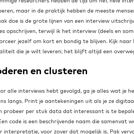
ommige researchers hebben de tijd om het hele inte
eren, maar in de praktijk hebben de meeste mensen d
ak doe is de grote lijnen van een interview uitschrij
s opschrijven, terwijl ik het interview (deels en som
forceer jezelf om kort en bondig te blijven. Kijk naar h
iteit die je wilt leveren; het blijft altijd een overwe
deren en clusteren
or alle interviews hebt gevolgd, ga je alles wat je h
s langs. Print je aantekeningen uit als je ze digitaa
n probeer per stuk data dat interessant is te bepa
 Een code is een beschrijvende naam die samenvat wa
 interpretatie, voor zover dat mogelijk is. Pak verv