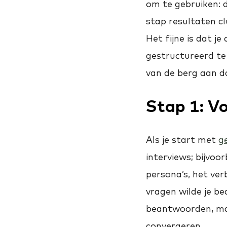
om te gebruiken: 
stap resultaten cl
Het fijne is dat j
gestructureerd te 
van de berg aan d
Stap 1:
Vo
Als je start met
g
interviews; bijvo
persona’s, het ve
vragen wilde je be
beantwoorden, maa
convergeren.