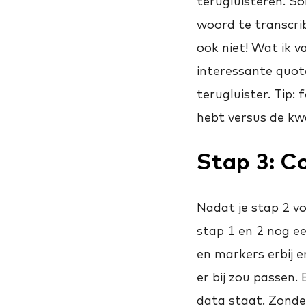
terugluisteren. S
woord te transcrib
ook niet! Wat ik va
interessante quote
terugluister. Tip: 
hebt versus de kwal
Stap 3:
Co
Nadat je stap 2 vo
stap 1 en 2 nog een
en markers erbij e
er bij zou passen.
data staat. Zonder