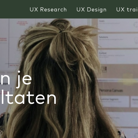
UX Research
UX Design
UX trai
n je
ltaten