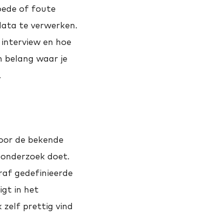
goede of foute
data te verwerken.
 interview en hoe
n belang waar je
.
door de bekende
 onderzoek doet.
raf gedefinieerde
igt in het
 zelf prettig vind