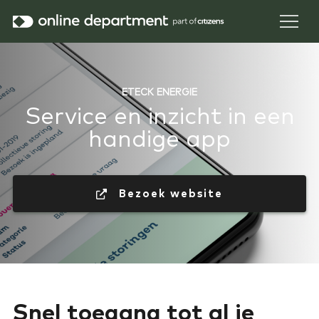
ETECK ENERGIE
Service en inzicht in een
handige app
 Bezoek website
Snel toegang tot al je