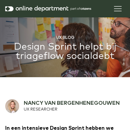
UX BLOG
Design Sprint helpt bij
triageflow socialdebt
NANCY VAN BERGENHENEGOUWEN
UX RESEARCHER
In een intensieve Design Sprint hebben we