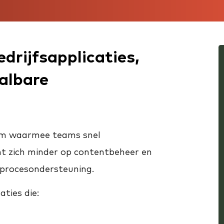
drijfsapplicaties,
aalbare
orm waarmee teams snel
cht zich minder op contentbeheer en
 procesondersteuning.
ties die: