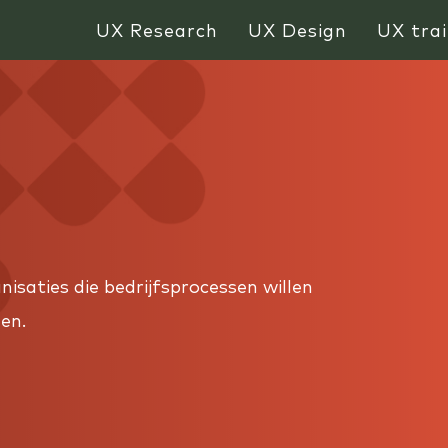
UX Research
UX Design
UX trai
isaties die bedrijfsprocessen willen
len.