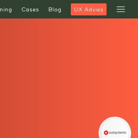
ning
Cases
Blog
UX Advies