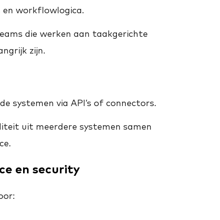
es en workflowlogica.
teams die werken aan taakgerichte
ngrijk zijn.
n
e systemen via API’s of connectors.
liteit uit meerdere systemen samen
ce.
e en security
oor: