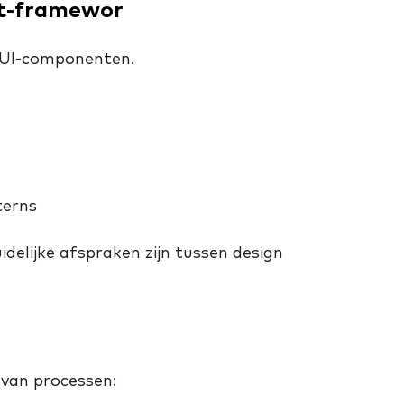
nt-framewor
 UI-componenten.
terns
idelijke afspraken zijn tussen design
van processen: