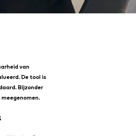
aarheid van
ueerd. De tool is
daard. Bijzonder
rdt meegenomen.
s