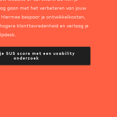
slag gaan met het verbeteren van jouw
. Hiermee bespaar je ontwikkelkosten,
 hogere klanttevredenheid en verlaag je
lpdesk.
 je SUS score met een usability 
onderzoek