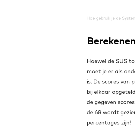
Hoe gebruik je de System
Berekenen
Hoewel de SUS tool
moet je er als on
is. De scores van 
bij elkaar opgetel
de gegeven scores
de 68 wordt gezie
percentages zijn!