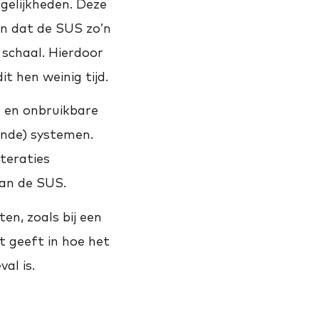
ogelijkheden. Deze
en dat de SUS zo’n
 schaal. Hierdoor
t hen weinig tijd.
e en onbruikbare
nde) systemen.
teraties
van de SUS.
en, zoals bij een
ht geeft in hoe het
val is.