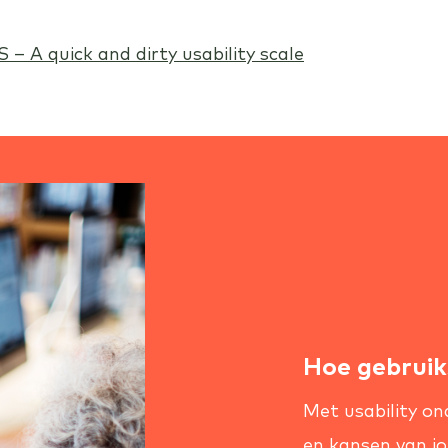
– A quick and dirty usability scale
Hoe gebruiks
Met usability ond
en kansen van jo