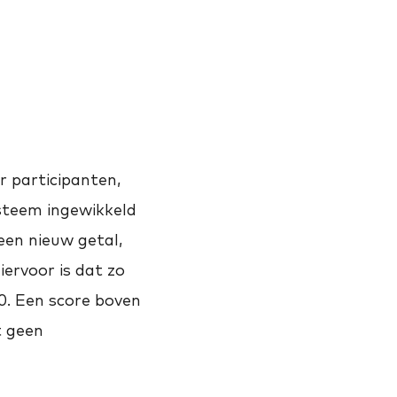
r participanten,
steem ingewikkeld
een nieuw getal,
iervoor is dat zo
. Een score boven
t geen