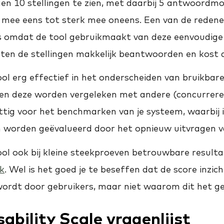
gen 10 stellingen te zien, met daarbij 5 antwoordm
k mee eens tot sterk mee oneens. Een van de reden
 is omdat de tool gebruikmaakt van deze eenvoudige
en de stellingen makkelijk beantwoorden en kost di
ol erg effectief in het onderscheiden van bruikbar
en deze worden vergeleken met andere (concurrere
ttig voor het benchmarken van je systeem, waarbij i
n worden geëvalueerd door het opnieuw uitvragen 
ol ook bij kleine steekproeven betrouwbare resultat
ek
. Wel is het goed je te beseffen dat de score inzic
ordt door gebruikers, maar niet
waarom
dit het ge
bility Scale vragenlijst