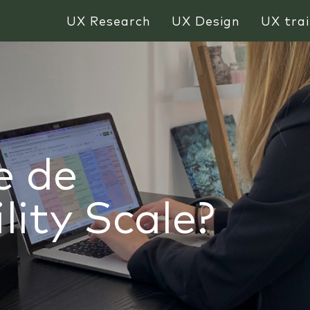
UX Research
UX Design
UX trai
e de
ity Scale?