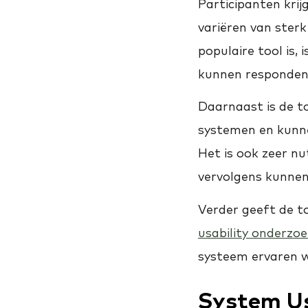
Participanten krij
variëren van ster
populaire tool is,
kunnen respondent
Daarnaast is de to
systemen en kunn
Het is ook zeer nu
vervolgens kunne
Verder geeft de to
usability onderzo
systeem ervaren w
System Usa