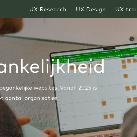
UX Research
UX Design
UX trai
ankelijkheid
egankelijke websites. Vanaf 2025 is
ot aantal organisaties.